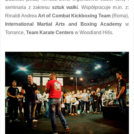
seminaria z zakresu
sztuk walki
. Współpracuje m.in. z:
Rinaldi Andrea
Art of Combat Kickboxing Team
(Roma),
International Martial Arts and Boxing Academy
w
Torrance,
Team Karate Centers
w Woodland Hills.