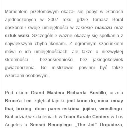
Momentem przełomowym okazał się pobyt w Stanach
Zjednoczonych w 2007 roku, gdzie Tomasz Boral
doskonalił swoje umiejętności w zakresie
masażu
oraz
sztuk walki
. Szczególnie ważne okazały się spotkania z
największymi chyba ikonami. Z ogromnym szacunkiem
mówi o ich umiejętnościach, ale także o niezwykłej
skromności i bezpośredniości, bez jakiegokolwiek
gwiazdorzenia. Bo mistrzowie powinni być także
wzorcami osobowymi.
Pod okiem
Grand Mastera Richarda Bustillo
, ucznia
Bruce’a Lee
, zgłębiał tajniki:
jeet kune do
,
mma
,
muay
thai
,
boxing
,
doce pares eskrima
,
jujitsu
,
wrestlingu
.
Brał udział w szkoleniach w
Team Karate Centers
w Los
Angeles u
Sensei Benny’ego „The Jet” Urquideza
,