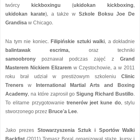
twórcy
kickboxingu
(
ukidokan
kickboxing
,
ukidokan
karate
), a także w
Szkole Boksu
Joe De
Grandisa
w Chicago.
Na tym nie koniec.
Filipińskie sztuki walki
, a dokładnie
balintawak
escrima,
oraz techniki
samoobrony
poznawał podczas zajęć z
Grand
Masterem
Nickiem Elizarem
w Częstochowie, a w 2011
roku brał udział w prestiżowym szkoleniu
Clinic
Treners
w
International Martial Arts and Boxing
Academy
, na które zaprosił go
Sigung Richard Bustillo
.
To elitarne przygotowanie
trenerów
jeet kune do
, stylu
stworzonego przez
Bruce’a Lee
.
Jako prezes
Stowarzyszenia Sztuk i Sportów Walki
Backfist
(2011) Tomasz Boral organizował staże, kursy i