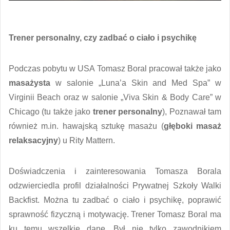
Trener personalny, czy zadbać o ciało i psychikę
Podczas pobytu w USA Tomasz Boral pracował także jako
masażysta
w salonie „Luna’a Skin and Med Spa” w
Virginii Beach oraz w salonie „Viva Skin & Body Care” w
Chicago (tu także jako
trener personalny
), Poznawał tam
również m.in. hawajską sztukę masażu (
głęboki masaż
relaksacyjny
) u Rity Mattern.
Doświadczenia i zainteresowania Tomasza Borala
odzwierciedla profil działalności Prywatnej Szkoły Walki
Backfist. Można tu zadbać o ciało i psychikę, poprawić
sprawność fizyczną i motywację. Trener Tomasz Boral ma
ku temu wszelkie dane. Był nie tylko zawodnikiem