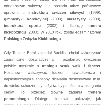
odnoszącym sukcesy, ale posiada także państwowe
uprawnienia
instruktora
ćwiczeń siłowych
(1999),
gimnastyki korekcyjnej
(2000),
masażysty
(2000),
instruktora sportu
(2002) i licencję
trenera
kickboxingu
(2003). W 2010 roku został egzaminatorem
Polskiego Związku Kickboxingu
.
Gdy Tomasz Boral zakładał Backfist, chciał wykorzystać
zagraniczne doświadczenia i przełamać ówczesne
polskie myślenie o
treningu sztuk walki
i
fitness
.
Postanowił wskazywać ludziom najwłaściwsze i
najskuteczniejsze sposoby działania dostosowane m.in.
do wieku, schorzeń, trybu życia, by pomóc im w osiąganiu
celów. To przecież główne zadania
trenera
personalnego
. Dlatego cierpliwie pokazuje, jak