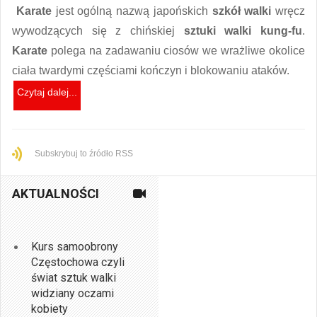
Karate
jest ogólną nazwą japońskich
szkół walki
wręcz
wywodzących się z chińskiej
sztuki walki kung-fu
.
Karate
polega na zadawaniu ciosów we wrażliwe okolice
ciała twardymi częściami kończyn i blokowaniu ataków.
Czytaj dalej...
Subskrybuj to źródło RSS
AKTUALNOŚCI
Kurs samoobrony
Częstochowa czyli
świat sztuk walki
widziany oczami
kobiety