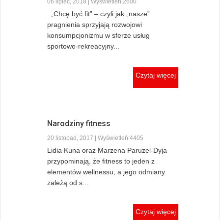
06 lipiec, 2018 | Wyświetleń:2600
„Chcę być fit” – czyli jak „nasze”
pragnienia sprzyjają rozwojowi
konsumpcjonizmu w sferze usług
sportowo-rekreacyjny...
Czytaj więcej
Narodziny fitness
20 listopad, 2017 | Wyświetleń:4405
Lidia Kuna oraz Marzena Paruzel-Dyja
przypominają, że fitness to jeden z
elementów wellnessu, a jego odmiany
zależą od s...
Czytaj więcej