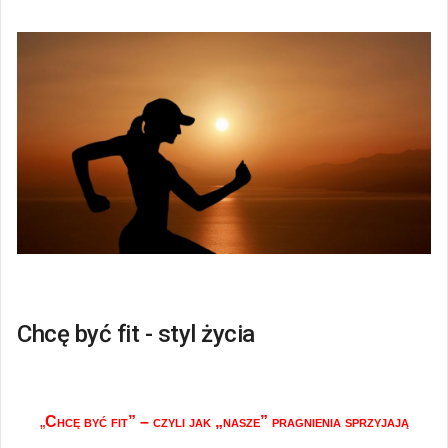
Chcę być fit - styl życia
„
C
hcę
być fit” – czyli jak „nasze” pragnienia sprzyjają