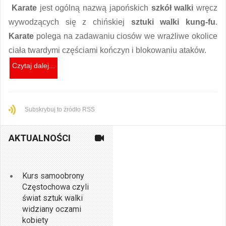
Karate
jest ogólną nazwą japońskich
szkół walki
wręcz
wywodzących się z chińskiej
sztuki walki kung-fu
.
Karate
polega na zadawaniu ciosów we wrażliwe okolice
ciała twardymi częściami kończyn i blokowaniu ataków.
Czytaj dalej...
Subskrybuj to źródło RSS
AKTUALNOŚCI
Kurs samoobrony
Częstochowa czyli
świat sztuk walki
widziany oczami
kobiety