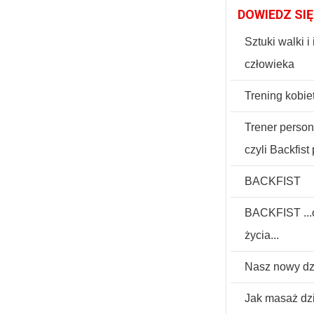
DOWIEDZ SIĘ
Sztuki walki 
człowieka
Trening kobiet
Trener perso
czyli Backfis
BACKFIST
BACKFIST ...o
życia...
Nasz nowy dz
Jak masaż dzi