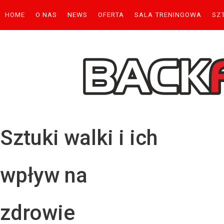
HOME
O NAS
NEWS
OFERTA
SALA TRENINGOWA
SZ
Uży
Has
Sztuki walki i ich
wpływ na
zdrowie