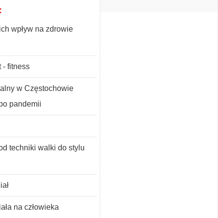
:
i ich wpływ na zdrowie
 - fitness
nalny w Częstochowie
t po pandemii
d techniki walki do stylu
iał
ała na człowieka