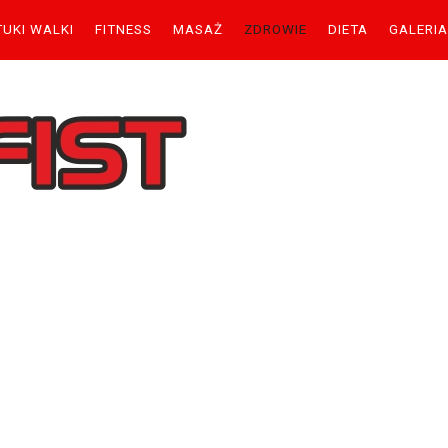
TUKI WALKI
FITNESS
MASAŻ
ZDROWIE
DIETA
GALERIA
tkownik
ło
Zapamiętaj
Nie pamiętasz hasła?
Nie pamiętasz nazwy?