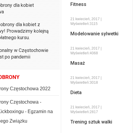
Fitness
brony dla kobiet
wa
21 kwiecień, 2017 |
obrony dla kobiet z
Wyświetleń:3115
y! Prowadzimy kolejną
Modelowanie sylwetki
łatnego kursu.
21 kwiecień, 2017 |
sonalny w Częstochowie
Wyświetleń:4068
ist po pandemii
Masaż
OBRONY
21 kwiecień, 2017 |
Wyświetleń:3018
rony Częstochowa 2022
Dieta
ony Częstochowa -
21 kwiecień, 2017 |
Kickboxingu - Egzamin na
Wyświetleń:2817
kiego Związku
Trening sztuk walki