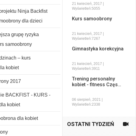
21 kwiecień, 2017 |
Wyświetleń:5055
rojektu Ninja Backfist
Kurs samoobrony
amoobrony dla dzieci
21 kwiecień, 2017 |
ejsza grupę ryzyka
Wyświetleń:7267
urs samoobrony
Gimnastyka korekcyjna
dzinach – kurs
21 kwiecień, 2017 |
la kobiet
Wyświetleń:3911
Trening personalny
rony 2017
kobiet - fitness Częs…
nie BACKFIST - KURS -
06 sierpień, 2021 |
la kobiet
Wyświetleń:2338
brona dla kobiet
OSTATNI TYDZIEŃ
rony