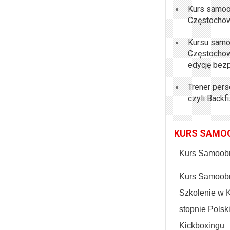
Kurs samoo
Częstocho
Kursu samo
Częstochow
edycję bezp
Trener per
czyli Backf
KURS SAMO
Kurs Samoob
Kurs Samoobr
Szkolenie w 
stopnie Pols
Kickboxingu