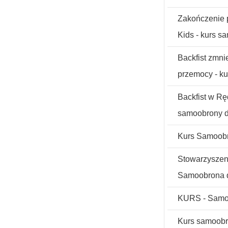
Zakończenie p
Kids - kurs s
Backfist zmni
przemocy - k
Backfist w Rę
samoobrony d
Kurs Samoob
Stowarzysze
Samoobrona d
KURS - Samoo
Kurs samoob